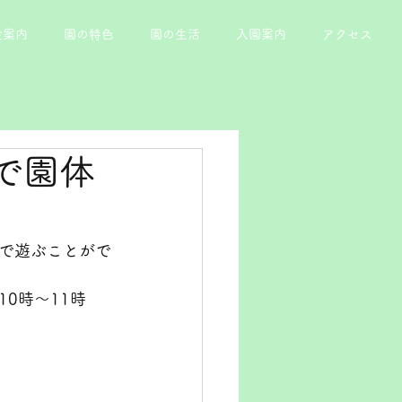
設案内
園の特色
園の生活
入園案内
アクセス
で園体
で遊ぶことがで
0時～11時