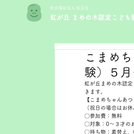
​社会福祉法人 虹豆会
虹が丘 まめの木認定こども
こまめち
験）５月
虹が丘まめの木認定
きます。
【こまめちゃんあつ
（祝日の場合はお休
〇参加費：無料
〇対象：0～３才の
〇持ち物：着替え、