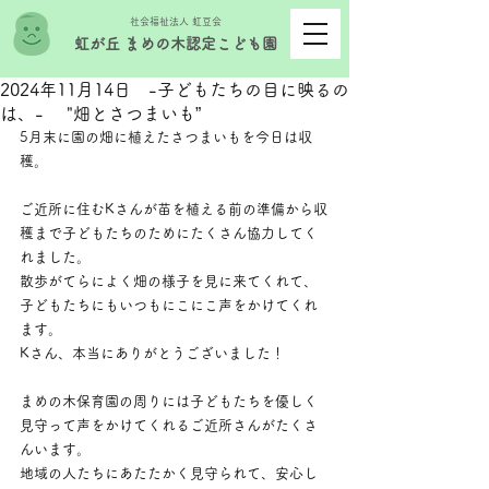
社会福祉法人 虹豆会
虹が丘 まめの木認定こども園
2024年11月14日 -子どもたちの目に映るの
は、- "畑とさつまいも”
5月末に園の畑に植えたさつまいもを今日は収
穫。
ご近所に住むKさんが苗を植える前の準備から収
穫まで子どもたちのためにたくさん協力してく
れました。
散歩がてらによく畑の様子を見に来てくれて、
子どもたちにもいつもにこにこ声をかけてくれ
ます。
Kさん、本当にありがとうございました！
まめの木保育園の周りには子どもたちを優しく
見守って声をかけてくれるご近所さんがたくさ
んいます。
地域の人たちにあたたかく見守られて、安心し